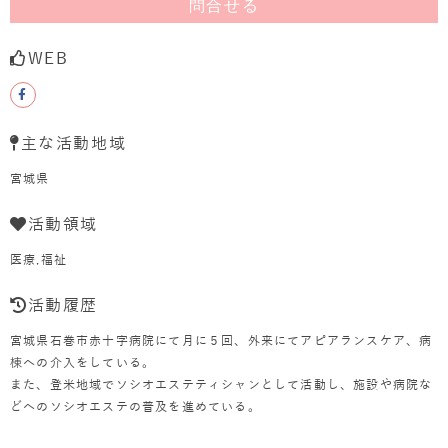
問合せる
WEB
主な活動地域
宮城県
活動領域
医療,福祉
活動履歴
宮城県石巻市赤十字病院にて月に５回、外来にてアピアランスケア、病
棟への介入をしている。
また、登米地域でソシオエステティシャンとして活動し、施設や病院な
どへのソシオエステの普及を進めている。